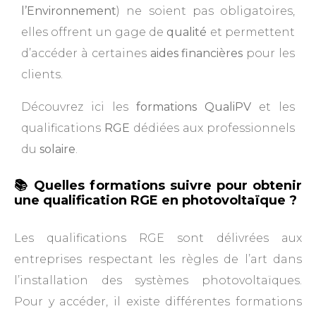
l’Environnement
) ne soient pas obligatoires,
elles offrent un gage de
qualité
et permettent
d’accéder à certaines
aides financières
pour les
clients.
Découvrez ici les
formations
QualiPV
et les
qualifications
RGE
dédiées aux professionnels
du
solaire
.
📚 Quelles formations suivre pour obtenir
une qualification RGE en photovoltaïque ?
Les qualifications RGE sont délivrées aux
entreprises respectant les règles de l’art dans
l’installation des systèmes photovoltaïques.
Pour y accéder, il existe différentes formations