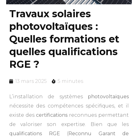
Travaux solaires
photovoltaïques :
Quelles formations et
quelles qualifications
RGE ?
13 mars 2025
5 minutes
L’installation de systèmes
photovoltaïques
nécessite des compétences spécifiques, et il
existe des
certifications
reconnues permettant
de valoriser son expertise. Bien que les
qualifications RGE
(
Reconnu Garant de