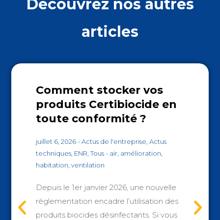
Découvrez nos autres
articles
Comment stocker vos
produits Certibiocide en
toute conformité ?
juillet 6, 2026
-
Actus de l'entreprise
,
Actus
techniques
,
ENR
,
Tous
-
air
,
amélioration
,
habitation
,
ventilation
Depuis le 1er janvier 2026, une nouvelle
réglementation encadre l’utilisation des
produits biocides désinfectants. Si vous