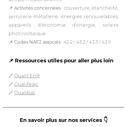
📌
Activités concernées
: couverture, étanchéité,
serrurerie-métallerie, énergies renouvelables,
appareils d’économie d’énergie, solaire
photovoltaïque
📌
Codes NAF2 associés
: 42.2 / 43.2 / 43.3 / 43.9
📌 Ressources utiles pour aller plus loin
🔗
Qualit’EnR
🔗
Qualifelec
🔗
Qualibat
En savoir plus sur nos services 👇