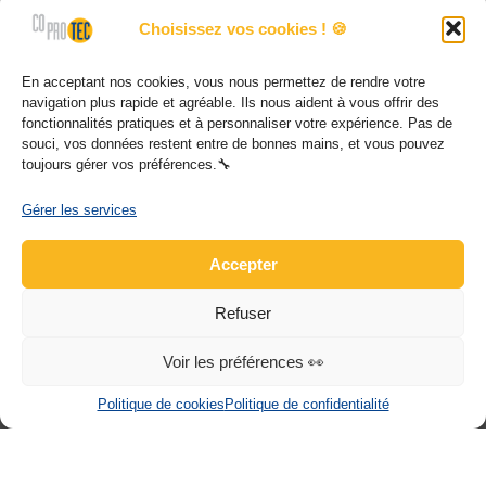
Le groupe
Choisissez vos cookies ! 🍪
Actualités
En acceptant nos cookies, vous nous permettez de rendre votre
Contact
navigation plus rapide et agréable. Ils nous aident à vous offrir des
fonctionnalités pratiques et à personnaliser votre expérience. Pas de
souci, vos données restent entre de bonnes mains, et vous pouvez
COPROTEC
toujours gérer vos préférences.🔧
12, impasse Montgolfier CS40010 68025 STE
Gérer les services
CROIX EN PLAINE CEDEX
Accepter
03 69 28 89 00
Refuser
contact@coprotec.net
www.coprotec.net
Voir les préférences 👀
Politique de cookies
Politique de confidentialité
© Copyright COPROTEC 2022
Ce site est protégé par reCAPTCHA ainsi que la
politique de