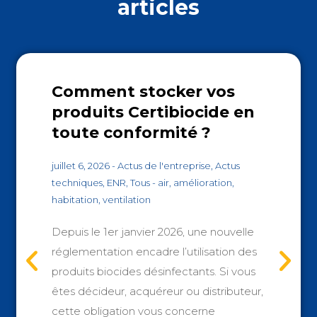
articles
Comment stocker vos
produits Certibiocide en
toute conformité ?
juillet 6, 2026
-
Actus de l'entreprise
,
Actus
techniques
,
ENR
,
Tous
-
air
,
amélioration
,
habitation
,
ventilation
Depuis le 1er janvier 2026, une nouvelle
réglementation encadre l’utilisation des
produits biocides désinfectants. Si vous
êtes décideur, acquéreur ou distributeur,
cette obligation vous concerne