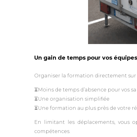
Un gain de temps pour vos équipe
Organiser la formation directement sur
⏳Moins de temps d’absence pour vos sal
⏳Une organisation simplifiée
⏳Une formation au plus près de votre réa
En limitant les déplacements, vous o
compétences.