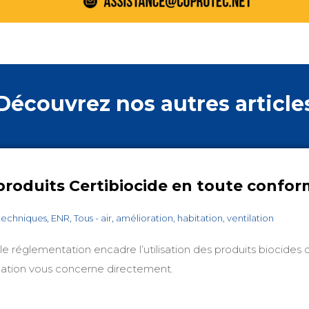
Découvrez nos autres article
roduits Certibiocide en toute conform
techniques
,
ENR
,
Tous
-
air
,
amélioration
,
habitation
,
ventilation
le réglementation encadre l’utilisation des produits biocides 
igation vous concerne directement.