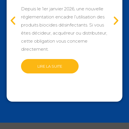
Depuis le 1er janvier 2026, une nouvelle
réglementation encadre l’utilisation des
produits biocides désinfectants. Si vous
êtes décideur, acquéreur ou distributeur,
cette obligation vous concerne
directement.
LIRE LA SUITE