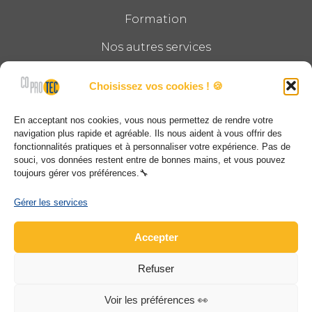
Formation
Nos autres services
Le groupe
Choisissez vos cookies ! 🍪
Actualités
En acceptant nos cookies, vous nous permettez de rendre votre
Contact
navigation plus rapide et agréable. Ils nous aident à vous offrir des
fonctionnalités pratiques et à personnaliser votre expérience. Pas de
souci, vos données restent entre de bonnes mains, et vous pouvez
COPROTEC
toujours gérer vos préférences.🔧
12, impasse Montgolfier CS40010 68025 STE
Gérer les services
CROIX EN PLAINE CEDEX
Accepter
03 69 28 89 00
Refuser
contact@coprotec.net
www.coprotec.net
Voir les préférences 👀