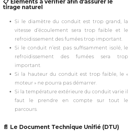
📋 Éléments à vérifier afin d'assurer le
tirage naturel
Si le diamètre du conduit est trop grand, la
vitesse d’écoulement sera trop faible et le
refroidissement des fumées trop important.
Si le conduit n’est pas suffisamment isolé, le
refroidissement des fumées sera trop
important.
Si la hauteur du conduit est trop faible, le «
moteur » ne pourra pas démarrer.
Si la température extérieure du conduit varie il
faut le prendre en compte sur tout le
parcours.
📄 Le Document Technique Unifié (DTU)