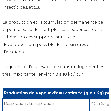
insecticides, etc…).
La production et l’accumulation permanente de
vapeur d’eau a de multiples conséquences, dont
l’altération des supports muraux, le
développement possible de moisissures et
d’acariens.
La quantité d’eau évaporée dans un logement est
très importante : environ 8 à 10 kg/jour
Production de vapeur d’eau estimée (g ou Kg) p
Respiration / transpiration
40 à 55 g