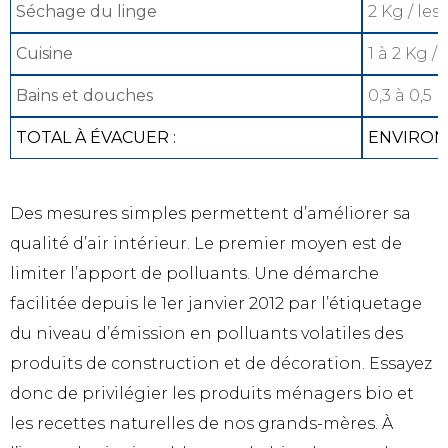
Séchage du linge
2 Kg / les
Cuisine
1 à 2 Kg / 
Bains et douches
0,3 à 0,5 K
TOTAL À ÉVACUER :
ENVIRON 8
Des mesures simples permettent d’améliorer sa
qualité d’air intérieur. Le premier moyen est de
limiter l’apport de polluants. Une démarche
facilitée depuis le 1er janvier 2012 par l’étiquetage
du niveau d’émission en polluants volatiles des
produits de construction et de décoration. Essayez
donc de privilégier les produits ménagers bio et
les recettes naturelles de nos grands-mères. À