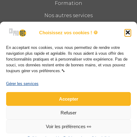
Formation
Nos autres services
Le groupe
Choisissez vos cookies ! 🍪
Actualités
En acceptant nos cookies, vous nous permettez de rendre votre
Contact
navigation plus rapide et agréable. Ils nous aident à vous offrir des
fonctionnalités pratiques et à personnaliser votre expérience. Pas de
souci, vos données restent entre de bonnes mains, et vous pouvez
COPROTEC
toujours gérer vos préférences.🔧
12, impasse Montgolfier CS40010 68025 STE
Gérer les services
CROIX EN PLAINE CEDEX
Accepter
03 69 28 89 00
Refuser
contact@coprotec.net
www.coprotec.net
Voir les préférences 👀