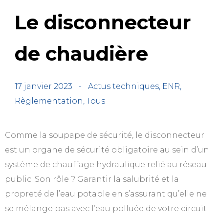
Le disconnecteur
de chaudière
17 janvier 2023
-
Actus techniques
,
ENR
,
Règlementation
,
Tous
Comme la soupape de sécurité, le disconnecteur
est un organe de sécurité obligatoire au sein d’un
système de chauffage hydraulique relié au réseau
public. Son rôle ? Garantir la salubrité et la
propreté de l’eau potable en s’assurant qu’elle ne
se mélange pas avec l’eau polluée de votre circuit