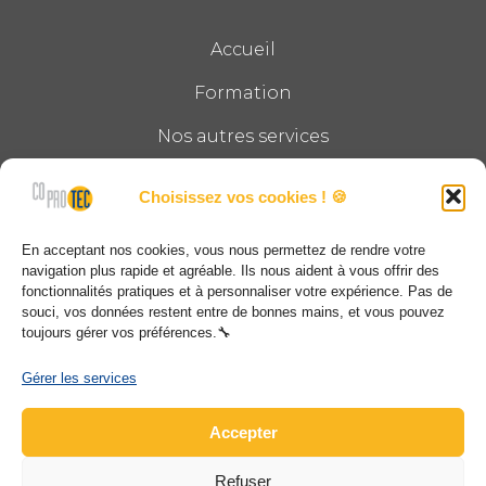
Accueil
Formation
Nos autres services
Le groupe
Choisissez vos cookies ! 🍪
Actualités
En acceptant nos cookies, vous nous permettez de rendre votre
Contact
navigation plus rapide et agréable. Ils nous aident à vous offrir des
fonctionnalités pratiques et à personnaliser votre expérience. Pas de
souci, vos données restent entre de bonnes mains, et vous pouvez
COPROTEC
toujours gérer vos préférences.🔧
12, impasse Montgolfier CS40010 68025 STE
Gérer les services
CROIX EN PLAINE CEDEX
Accepter
03 69 28 89 00
Refuser
contact@coprotec.net