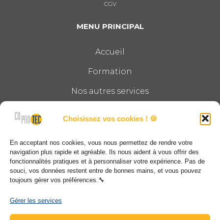
CGV
MENU PRINCIPAL
Accueil
Formation
Nos autres services
Le groupe
Choisissez vos cookies ! 🍪
Actualités
En acceptant nos cookies, vous nous permettez de rendre votre
Contact
navigation plus rapide et agréable. Ils nous aident à vous offrir des
fonctionnalités pratiques et à personnaliser votre expérience. Pas de
souci, vos données restent entre de bonnes mains, et vous pouvez
COPROTEC
toujours gérer vos préférences.🔧
12, impasse Montgolfier CS40010 68025 STE
Gérer les services
CROIX EN PLAINE CEDEX