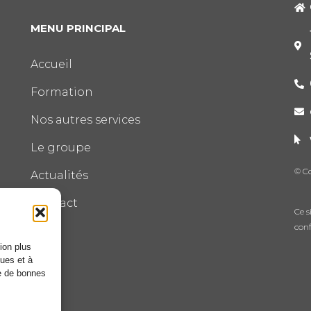
MENU PRINCIPAL
Accueil
Formation
Nos autres services
Le groupe
© C
Actualités
Contact
Ce s
conf
ion plus
ques et à
re de bonnes