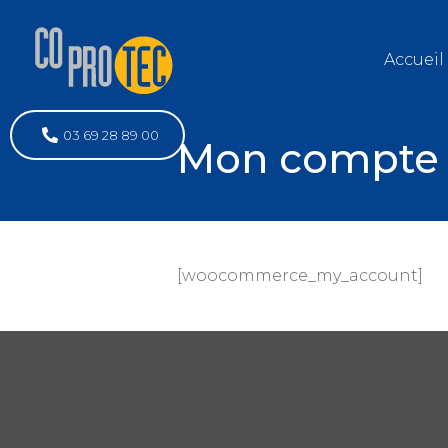
Accueil
03 69 28 89 00
Mon compte
[woocommerce_my_account]