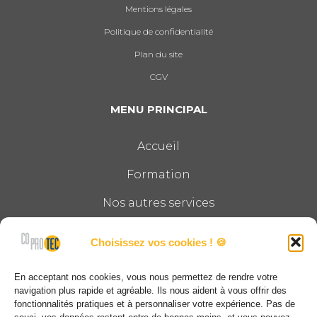
Mentions légales
Politique de confidentialité
Plan du site
CGV
MENU PRINCIPAL
Accueil
Formation
Nos autres services
Le groupe
Choisissez vos cookies ! 🍪
Actualités
En acceptant nos cookies, vous nous permettez de rendre votre
Contact
navigation plus rapide et agréable. Ils nous aident à vous offrir des
fonctionnalités pratiques et à personnaliser votre expérience. Pas de