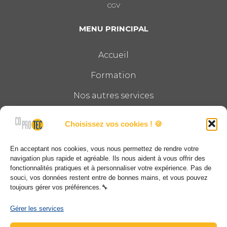
CGV
MENU PRINCIPAL
Accueil
Formation
Nos autres services
Le groupe
Choisissez vos cookies ! 🍪
Actualités
En acceptant nos cookies, vous nous permettez de rendre votre
Contact
navigation plus rapide et agréable. Ils nous aident à vous offrir des
fonctionnalités pratiques et à personnaliser votre expérience. Pas de
souci, vos données restent entre de bonnes mains, et vous pouvez
COPROTEC
toujours gérer vos préférences.🔧
12, impasse Montgolfier CS40010 68025 STE
Gérer les services
CROIX EN PLAINE CEDEX