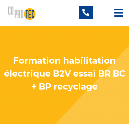
Formation habilitation
électrique B2V essai BR BC
+ BP recyclage