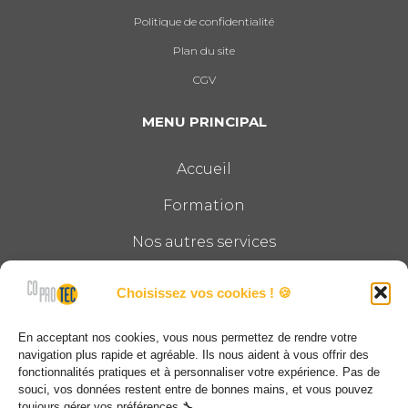
Politique de confidentialité
Plan du site
CGV
MENU PRINCIPAL
Accueil
Formation
Nos autres services
Le groupe
Choisissez vos cookies ! 🍪
Actualités
En acceptant nos cookies, vous nous permettez de rendre votre
Contact
navigation plus rapide et agréable. Ils nous aident à vous offrir des
fonctionnalités pratiques et à personnaliser votre expérience. Pas de
souci, vos données restent entre de bonnes mains, et vous pouvez
COPROTEC
toujours gérer vos préférences.🔧