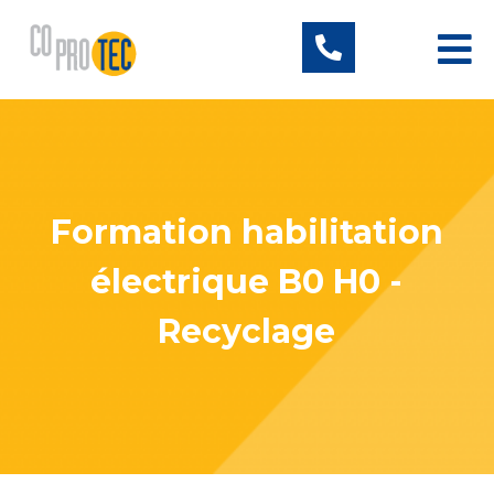
Formation habilitation
électrique B0 H0 -
Recyclage